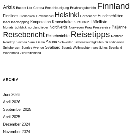
Finnland
Arktis
Bucket List
Corona
Entschleunigung
Erfahrungsbericht
Helsinki
Finnlines
Hundeschlitten
Gedanken
Gewinnspiel
Herzensort
Kooperation
Kransekake
Löffelliste
Insel
Inselhopping
Kurzurlaub
NordNerds
Päijänne
Monatsrückblick
nordlandfieber
Norwegen
Prag
Pressereise
Reisetipps
Reisebericht
Reiseberichte
Rentiere
Sauna
Roadtrip
Saimaa
Sami Osala
Schweden
Sehenswürdigkeiten
Skandinavien
Svalbard
Spitsbergen
Sunrise Avenue
Sysmä
Weihnachten
westliches Seenland
Wohnmobil
Zentralfinnland
ARCHIV
Juni 2026
April 2026
September 2025
April 2025
Dezember 2024
November 2024