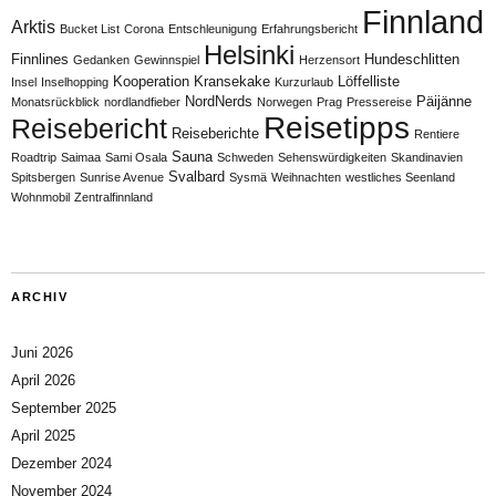
Finnland
Arktis
Bucket List
Corona
Entschleunigung
Erfahrungsbericht
Helsinki
Finnlines
Hundeschlitten
Gedanken
Gewinnspiel
Herzensort
Kooperation
Kransekake
Löffelliste
Insel
Inselhopping
Kurzurlaub
NordNerds
Päijänne
Monatsrückblick
nordlandfieber
Norwegen
Prag
Pressereise
Reisetipps
Reisebericht
Reiseberichte
Rentiere
Sauna
Roadtrip
Saimaa
Sami Osala
Schweden
Sehenswürdigkeiten
Skandinavien
Svalbard
Spitsbergen
Sunrise Avenue
Sysmä
Weihnachten
westliches Seenland
Wohnmobil
Zentralfinnland
ARCHIV
Juni 2026
April 2026
September 2025
April 2025
Dezember 2024
November 2024