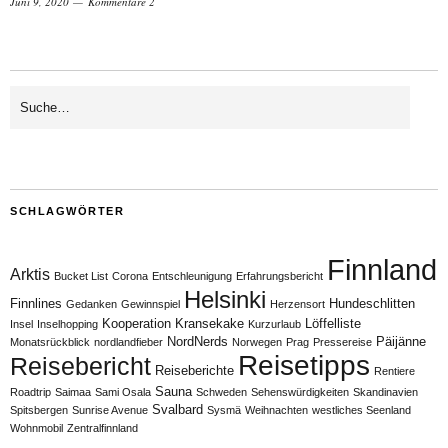
Juni 9, 2020
Kommentare 2
SCHLAGWÖRTER
Finnland
Arktis
Bucket List
Corona
Entschleunigung
Erfahrungsbericht
Helsinki
Finnlines
Hundeschlitten
Gedanken
Gewinnspiel
Herzensort
Kooperation
Kransekake
Löffelliste
Insel
Inselhopping
Kurzurlaub
NordNerds
Päijänne
Monatsrückblick
nordlandfieber
Norwegen
Prag
Pressereise
Reisetipps
Reisebericht
Reiseberichte
Rentiere
Sauna
Roadtrip
Saimaa
Sami Osala
Schweden
Sehenswürdigkeiten
Skandinavien
Svalbard
Spitsbergen
Sunrise Avenue
Sysmä
Weihnachten
westliches Seenland
Wohnmobil
Zentralfinnland