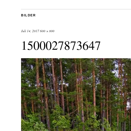
BILDER
Juli 14, 2017
600 × 800
1500027873647