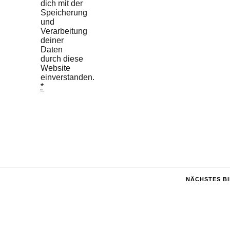
dich mit der
Speicherung
und
Verarbeitung
deiner
Daten
durch diese
Website
einverstanden.
*
NÄCHSTES B