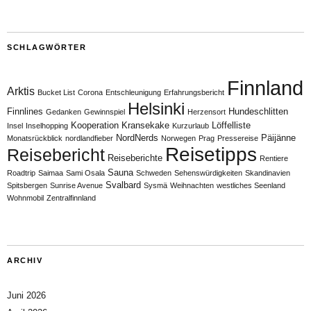
SCHLAGWÖRTER
Finnland
Arktis
Bucket List
Corona
Entschleunigung
Erfahrungsbericht
Helsinki
Finnlines
Hundeschlitten
Gedanken
Gewinnspiel
Herzensort
Kooperation
Kransekake
Löffelliste
Insel
Inselhopping
Kurzurlaub
NordNerds
Päijänne
Monatsrückblick
nordlandfieber
Norwegen
Prag
Pressereise
Reisetipps
Reisebericht
Reiseberichte
Rentiere
Sauna
Roadtrip
Saimaa
Sami Osala
Schweden
Sehenswürdigkeiten
Skandinavien
Svalbard
Spitsbergen
Sunrise Avenue
Sysmä
Weihnachten
westliches Seenland
Wohnmobil
Zentralfinnland
ARCHIV
Juni 2026