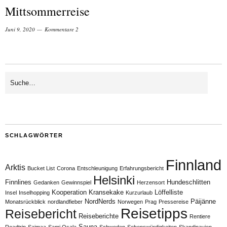
Mittsommerreise
Juni 9, 2020
Kommentare 2
SCHLAGWÖRTER
Finnland
Arktis
Bucket List
Corona
Entschleunigung
Erfahrungsbericht
Helsinki
Finnlines
Hundeschlitten
Gedanken
Gewinnspiel
Herzensort
Kooperation
Kransekake
Löffelliste
Insel
Inselhopping
Kurzurlaub
NordNerds
Päijänne
Monatsrückblick
nordlandfieber
Norwegen
Prag
Pressereise
Reisetipps
Reisebericht
Reiseberichte
Rentiere
Sauna
Roadtrip
Saimaa
Sami Osala
Schweden
Sehenswürdigkeiten
Skandinavien