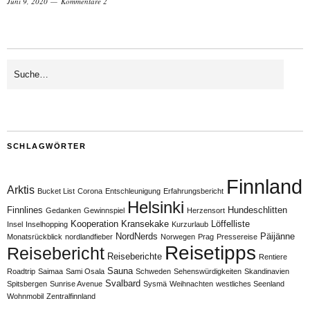
Juni 9, 2020
Kommentare 2
SCHLAGWÖRTER
Finnland
Arktis
Bucket List
Corona
Entschleunigung
Erfahrungsbericht
Helsinki
Finnlines
Hundeschlitten
Gedanken
Gewinnspiel
Herzensort
Kooperation
Kransekake
Löffelliste
Insel
Inselhopping
Kurzurlaub
NordNerds
Päijänne
Monatsrückblick
nordlandfieber
Norwegen
Prag
Pressereise
Reisetipps
Reisebericht
Reiseberichte
Rentiere
Sauna
Roadtrip
Saimaa
Sami Osala
Schweden
Sehenswürdigkeiten
Skandinavien
Svalbard
Spitsbergen
Sunrise Avenue
Sysmä
Weihnachten
westliches Seenland
Wohnmobil
Zentralfinnland