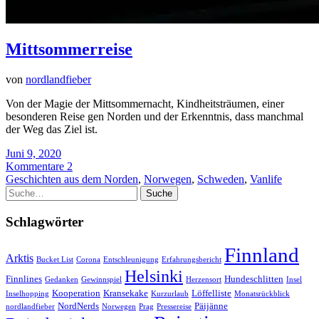
Mittsommerreise
von
nordlandfieber
Von der Magie der Mittsommernacht, Kindheitsträumen, einer
besonderen Reise gen Norden und der Erkenntnis, dass manchmal
der Weg das Ziel ist.
Juni 9, 2020
Kommentare 2
Geschichten aus dem Norden
,
Norwegen
,
Schweden
,
Vanlife
Suche
Schlagwörter
Finnland
Arktis
Bucket List
Corona
Entschleunigung
Erfahrungsbericht
Helsinki
Finnlines
Hundeschlitten
Gedanken
Gewinnspiel
Herzensort
Insel
Kooperation
Kransekake
Löffelliste
Inselhopping
Kurzurlaub
Monatsrückblick
NordNerds
Päijänne
nordlandfieber
Norwegen
Prag
Pressereise