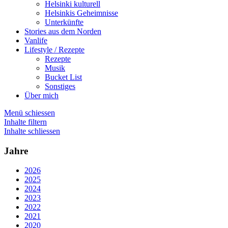
Helsinki kulturell
Helsinkis Geheimnisse
Unterkünfte
Stories aus dem Norden
Vanlife
Lifestyle / Rezepte
Rezepte
Musik
Bucket List
Sonstiges
Über mich
Menü schiessen
Inhalte filtern
Inhalte schliessen
Jahre
2026
2025
2024
2023
2022
2021
2020