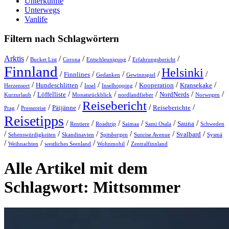
Unterkünfte
Unterwegs
Vanlife
Filtern nach Schlagwörtern
Arktis
/
/
/
/
/
Bucket List
Corona
Entschleunigung
Erfahrungsbericht
Finnland
Helsinki
/
/
/
/
/
Finnlines
Gedanken
Gewinnspiel
/
/
/
/
/
/
Hundeschlitten
Kooperation
Kransekake
Herzensort
Insel
Inselhopping
/
/
/
/
/
/
Löffelliste
NordNerds
Kurzurlaub
Monatsrückblick
nordlandfieber
Norwegen
Reisebericht
/
/
/
/
/
Päijänne
Reiseberichte
Prag
Pressereise
Reisetipps
/
/
/
/
/
/
Sauna
Rentiere
Roadtrip
Saimaa
Sami Osala
Schweden
/
/
/
/
/
/
Svalbard
Sehenswürdigkeiten
Skandinavien
Spitsbergen
Sunrise Avenue
Sysmä
/
/
/
/
Weihnachten
westliches Seenland
Wohnmobil
Zentralfinnland
Alle Artikel mit dem
Schlagwort:
Mittsommer