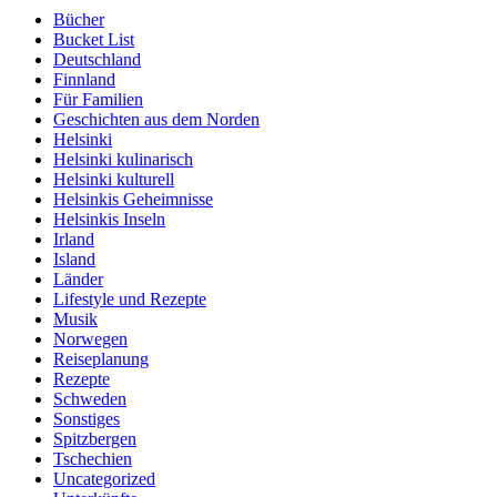
Bücher
Bucket List
Deutschland
Finnland
Für Familien
Geschichten aus dem Norden
Helsinki
Helsinki kulinarisch
Helsinki kulturell
Helsinkis Geheimnisse
Helsinkis Inseln
Irland
Island
Länder
Lifestyle und Rezepte
Musik
Norwegen
Reiseplanung
Rezepte
Schweden
Sonstiges
Spitzbergen
Tschechien
Uncategorized