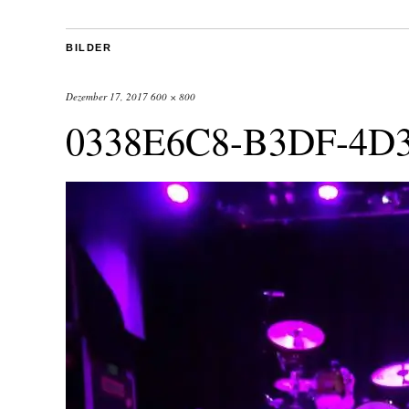
BILDER
Dezember 17, 2017
600 × 800
0338E6C8-B3DF-4D