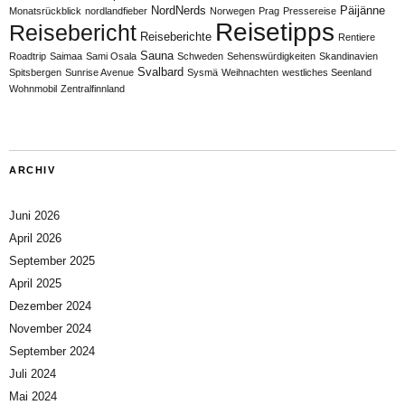
NordNerds
Päijänne
Monatsrückblick
nordlandfieber
Norwegen
Prag
Pressereise
Reisetipps
Reisebericht
Reiseberichte
Rentiere
Sauna
Roadtrip
Saimaa
Sami Osala
Schweden
Sehenswürdigkeiten
Skandinavien
Svalbard
Spitsbergen
Sunrise Avenue
Sysmä
Weihnachten
westliches Seenland
Wohnmobil
Zentralfinnland
ARCHIV
Juni 2026
April 2026
September 2025
April 2025
Dezember 2024
November 2024
September 2024
Juli 2024
Mai 2024