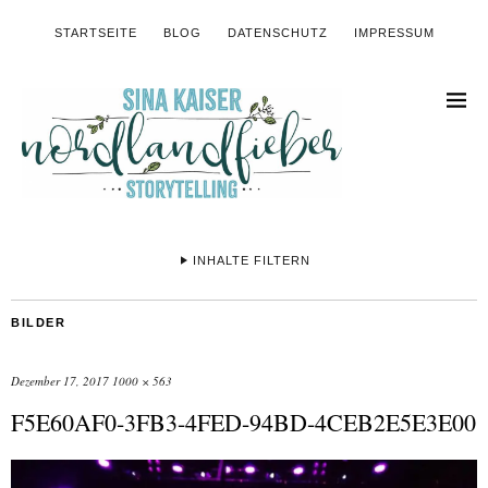
STARTSEITE
BLOG
DATENSCHUTZ
IMPRESSUM
INHALTE FILTERN
BILDER
Dezember 17, 2017
1000 × 563
F5E60AF0-3FB3-4FED-94BD-4CEB2E5E3E00