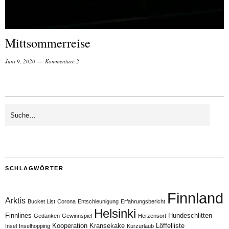
Mittsommerreise
Juni 9, 2020
Kommentare 2
SCHLAGWÖRTER
Finnland
Arktis
Bucket List
Corona
Entschleunigung
Erfahrungsbericht
Helsinki
Finnlines
Hundeschlitten
Gedanken
Gewinnspiel
Herzensort
Kooperation
Kransekake
Löffelliste
Insel
Inselhopping
Kurzurlaub