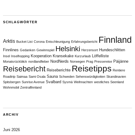
SCHLAGWÖRTER
Finnland
Arktis
Bucket List
Corona
Entschleunigung
Erfahrungsbericht
Helsinki
Finnlines
Hundeschlitten
Gedanken
Gewinnspiel
Herzensort
Kooperation
Kransekake
Löffelliste
Insel
Inselhopping
Kurzurlaub
NordNerds
Päijänne
Monatsrückblick
nordlandfieber
Norwegen
Prag
Pressereise
Reisetipps
Reisebericht
Reiseberichte
Rentiere
Sauna
Roadtrip
Saimaa
Sami Osala
Schweden
Sehenswürdigkeiten
Skandinavien
Svalbard
Spitsbergen
Sunrise Avenue
Sysmä
Weihnachten
westliches Seenland
Wohnmobil
Zentralfinnland
ARCHIV
Juni 2026