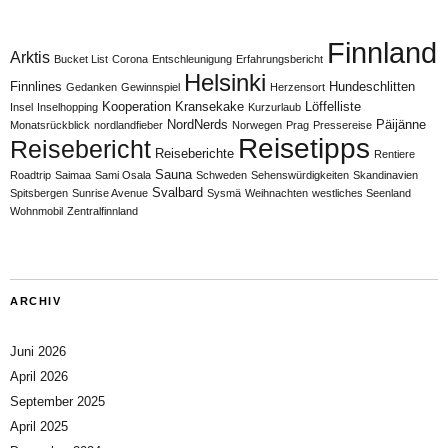
Finnland
Arktis
Bucket List
Corona
Entschleunigung
Erfahrungsbericht
Helsinki
Finnlines
Hundeschlitten
Gedanken
Gewinnspiel
Herzensort
Kooperation
Kransekake
Löffelliste
Insel
Inselhopping
Kurzurlaub
NordNerds
Päijänne
Monatsrückblick
nordlandfieber
Norwegen
Prag
Pressereise
Reisetipps
Reisebericht
Reiseberichte
Rentiere
Sauna
Roadtrip
Saimaa
Sami Osala
Schweden
Sehenswürdigkeiten
Skandinavien
Svalbard
Spitsbergen
Sunrise Avenue
Sysmä
Weihnachten
westliches Seenland
Wohnmobil
Zentralfinnland
ARCHIV
Juni 2026
April 2026
September 2025
April 2025