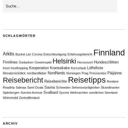
SCHLAGWÖRTER
Finnland
Arktis
Bucket List
Corona
Entschleunigung
Erfahrungsbericht
Helsinki
Finnlines
Hundeschlitten
Gedanken
Gewinnspiel
Herzensort
Kooperation
Kransekake
Löffelliste
Insel
Inselhopping
Kurzurlaub
NordNerds
Päijänne
Monatsrückblick
nordlandfieber
Norwegen
Prag
Pressereise
Reisetipps
Reisebericht
Reiseberichte
Rentiere
Sauna
Roadtrip
Saimaa
Sami Osala
Schweden
Sehenswürdigkeiten
Skandinavien
Svalbard
Spitsbergen
Sunrise Avenue
Sysmä
Weihnachten
westliches Seenland
Wohnmobil
Zentralfinnland
ARCHIV