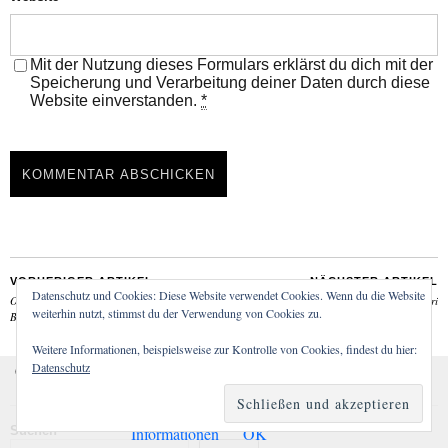
Mit der Nutzung dieses Formulars erklärst du dich mit der
Speicherung und Verarbeitung deiner Daten durch diese
Website einverstanden.
*
VORHERIGER ARTIKEL
NÄCHSTER ARTIKEL
Datenschutz und Cookies: Diese Website verwendet Cookies. Wenn du die Website
Oodi Helsinki – Hightech-Wohnzimmer &
Helsinkis Inseln: Vallisaari & Kuninkaansaari
weiterhin nutzt, stimmst du der Verwendung von Cookies zu.
Bücherhimmel
Weitere Informationen, beispielsweise zur Kontrolle von Cookies, findest du hier:
Datenschutz
Cookies erleichtern die Bereitstellung unserer Dienste. Mit
der Nutzung unserer Dienste erklären Sie sich damit
einverstanden, dass wir Cookies verwenden.
Weitere
Informationen
OK
Suchen