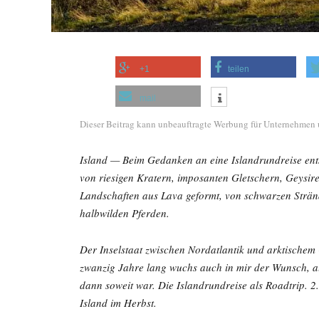
+1
teilen
mail
Dieser Beitrag kann unbeauftragte Werbung für Unternehmen 
Island — Beim Gedanken an eine Islandrundreise ents
von riesigen Kratern, imposanten Gletschern, Geysir
Landschaften aus Lava geformt, von schwarzen Strän
halbwilden Pferden.
Der Inselstaat zwischen Nordatlantik und arktischem 
zwanzig Jahre lang wuchs auch in mir der Wunsch, auf
dann soweit war. Die Islandrundreise als Roadtrip. 
Island im Herbst.